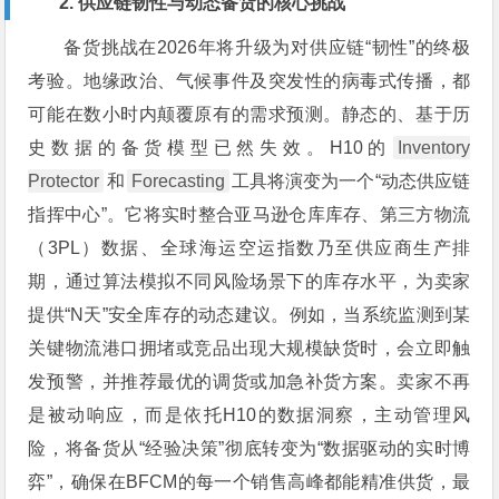
2. 供应链韧性与动态备货的核心挑战
备货挑战在2026年将升级为对供应链“韧性”的终极
考验。地缘政治、气候事件及突发性的病毒式传播，都
可能在数小时内颠覆原有的需求预测。静态的、基于历
史数据的备货模型已然失效。H10的
Inventory
Protector
和
Forecasting
工具将演变为一个“动态供应链
指挥中心”。它将实时整合亚马逊仓库库存、第三方物流
（3PL）数据、全球海运空运指数乃至供应商生产排
期，通过算法模拟不同风险场景下的库存水平，为卖家
提供“N天”安全库存的动态建议。例如，当系统监测到某
关键物流港口拥堵或竞品出现大规模缺货时，会立即触
发预警，并推荐最优的调货或加急补货方案。卖家不再
是被动响应，而是依托H10的数据洞察，主动管理风
险，将备货从“经验决策”彻底转变为“数据驱动的实时博
弈”，确保在BFCM的每一个销售高峰都能精准供货，最