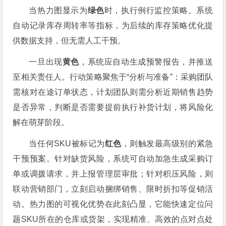
当热力图显示为
绿色
时，执行例行监控策略。系统
自动记录库存周转率等指标，为后续的库存策略优化提
供数据支持，但无需人工干预。
一旦出现
黄色
，系统应自动生成预警报告，并推送
至相关责任人。行动策略聚焦于“分析与准备”：采购团队
需核对在途订单状态，计划团队则需分析近期销售趋势
是否异常，判断是否需要提前执行补货计划，将风险化
解在萌芽阶段。
当任何SKU被标记为
红色
，则触发最高级别的紧急
干预预案。针对缺货风险，系统可自动加急生成采购订
单或调拨请求，并上报管理层审批；针对积压风险，则
联动营销部门，立刻启动捆绑销售、限时折扣等促销活
动。热力图的可视化优势在此刻凸显，它能快速定位问
题SKU所在的仓库或货架，实现精准、高效的点对点处