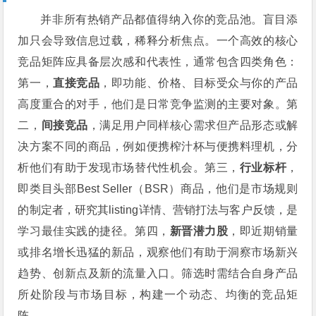
并非所有热销产品都值得纳入你的竞品池。盲目添
加只会导致信息过载，稀释分析焦点。一个高效的核心
竞品矩阵应具备层次感和代表性，通常包含四类角色：
第一，
直接竞品
，即功能、价格、目标受众与你的产品
高度重合的对手，他们是日常竞争监测的主要对象。第
二，
间接竞品
，满足用户同样核心需求但产品形态或解
决方案不同的商品，例如便携榨汁杯与便携料理机，分
析他们有助于发现市场替代性机会。第三，
行业标杆
，
即类目头部Best Seller（BSR）商品，他们是市场规则
的制定者，研究其listing详情、营销打法与客户反馈，是
学习最佳实践的捷径。第四，
新晋潜力股
，即近期销量
或排名增长迅猛的新品，观察他们有助于洞察市场新兴
趋势、创新点及新的流量入口。筛选时需结合自身产品
所处阶段与市场目标，构建一个动态、均衡的竞品矩
阵。