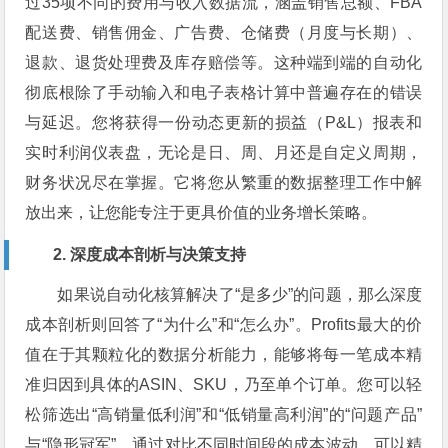
过35项不同的费用与收入数据流，涵盖销售总额、FBA
配送费、销售佣金、广告费、仓储费（月度与长期）、
退款、退货处理费及库存赔偿等。这种端到端的自动化
彻底根除了手动输入和电子表格计算中普遍存在的错误
与延迟。您将获得一份动态更新的损益（P&L）报表和
实时利润仪表盘，无论是日、周、月还是自定义周期，
财务状况尽在掌握。它将您从繁重的数据整理工作中解
放出来，让您能专注于更具价值的业务增长策略。
2. 深度成本剖析与决策支持
如果说自动化核算解决了“是多少”的问题，那么深度
成本剖析则回答了“为什么”和“怎么办”。Profits最大的价
值在于其颗粒化的数据分析能力，能够将每一笔成本精
准归因到具体的ASIN、SKU，乃至单个订单。您可以轻
松筛选出“高销量低利润”和“低销量高利润”的“问题产品”
与“隐形冠军”。通过对比不同时间段的成本波动，可以精