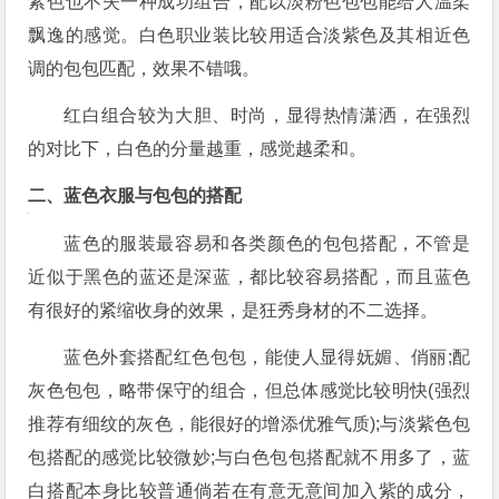
紫色也不失一种成功组合，配以淡粉色包包能给人温柔
飘逸的感觉。白色职业装比较用适合淡紫色及其相近色
调的包包匹配，效果不错哦。
红白组合较为大胆、时尚，显得热情潇洒，在强烈
的对比下，白色的分量越重，感觉越柔和。
二、蓝色衣服与包包的搭配
蓝色的服装最容易和各类颜色的包包搭配，不管是
近似于黑色的蓝还是深蓝，都比较容易搭配，而且蓝色
有很好的紧缩收身的效果，是狂秀身材的不二选择。
蓝色外套搭配红色包包，能使人显得妩媚、俏丽;配
灰色包包，略带保守的组合，但总体感觉比较明快(强烈
推荐有细纹的灰色，能很好的增添优雅气质);与淡紫色包
包搭配的感觉比较微妙;与白色包包搭配就不用多了，蓝
白搭配本身比较普通倘若在有意无意间加入紫的成分，