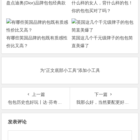
盘点迪奥(Dior)品牌包包经典款
什么样的女人，背什么样的包！
你的包包买对了吗？
有哪些英国品牌的包既有质感性
英国这几个千元级牌子的包包简
价比又高？
直美爆了
为“正文底部小工具”添加小工具
上一篇
下一篇
包包历史也好玩丨达·芬奇设计了第一个高定包，英女王的拿包姿势是暗号
我那么好，当然要配更好的包包！
文
发表评论
章
导
航